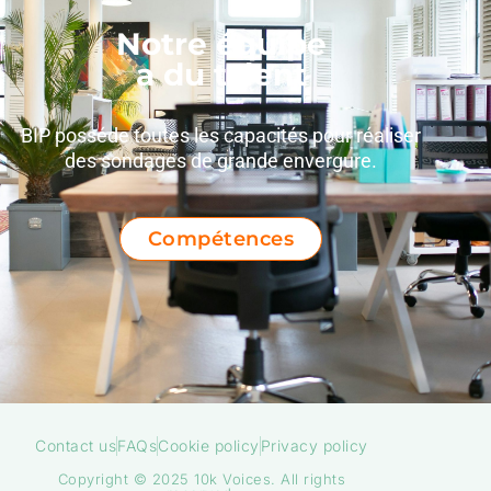
Notre équipe
a du talent
BIP posséde toutes les capacités pour réaliser
des sondages de grande envergure.
Compétences
Contact us
FAQs
Cookie policy
Privacy policy
Copyright © 2025 10k
Voices
.
All rights